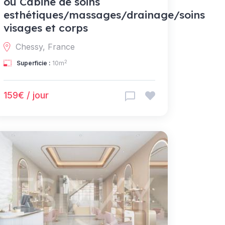
ou Cabine de soins
esthétiques/massages/drainage/soins
visages et corps
Chessy, France
2
Superficie :
10m
159€ / jour