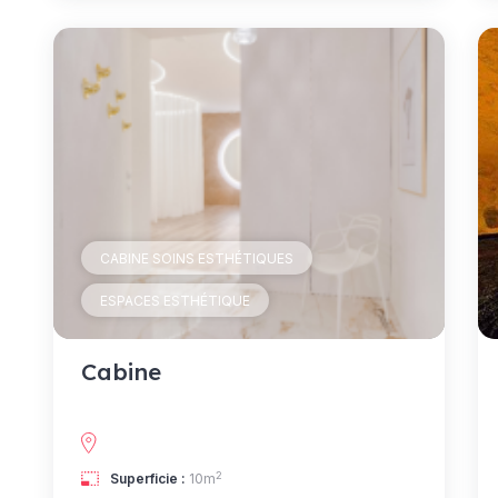
CABINE SOINS ESTHÉTIQUES
ESPACES ESTHÉTIQUE
Cabine
2
Superficie :
10m