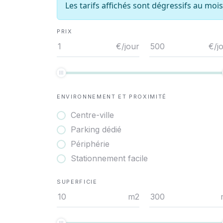
Les tarifs affichés sont dégressifs au moi
PRIX
€/jour
€/j
ENVIRONNEMENT ET PROXIMITÉ
Centre-ville
Parking dédié
Périphérie
Stationnement facile
SUPERFICIE
m2