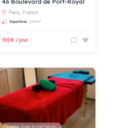
46 Boulevard de Port-Royal
Paris, France
2
Superficie :
200m
100€ / jour
CABINE SOINS ESTHÉTIQUES