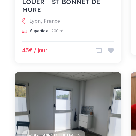
LOUER – ST BONNET DE
MURE
Lyon, France
2
Superficie :
200m
45€ / jour
CABINE SOINS ESTHÉTIQUES