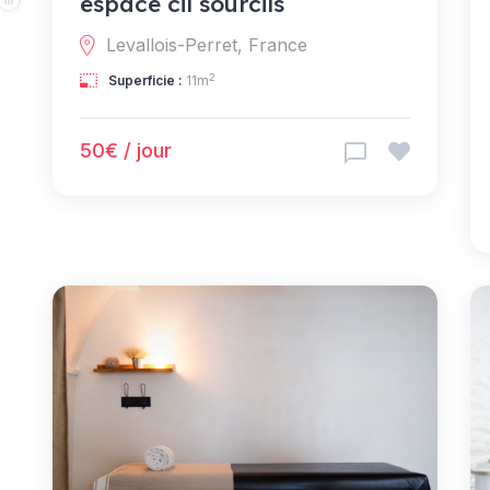
espace cil sourcils
Levallois-Perret, France
2
Superficie :
11m
50€ / jour