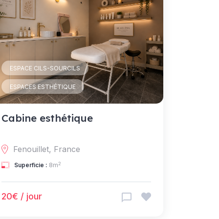
ESPACE CILS-SOURCILS
ESPACES ESTHÉTIQUE
Cabine esthétique
Fenouillet, France
2
Superficie :
8m
20€ / jour