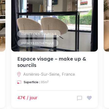
ESPACE CILS-SOURCILS
ESPACES ESTHÉTIQUE
Espace visage – make up &
sourcils
Asnières-Sur-Seine, France
2
Superficie :
95m
47€ / jour