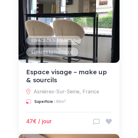
ESPACE CILS-SOURCILS
ESPACES ESTHÉTIQUE
Espace visage – make up
& sourcils
Asnières-Sur-Seine, France
2
Superficie :
95m
47€ / jour