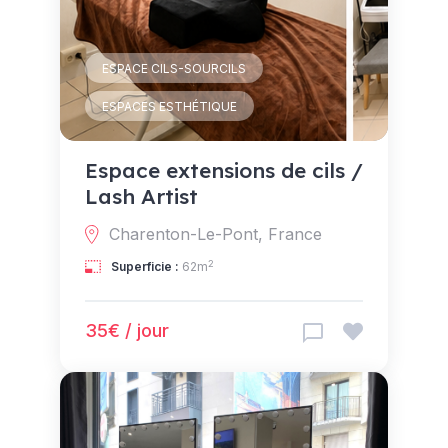
ESPACE CILS-SOURCILS
ESPACES ESTHÉTIQUE
Espace extensions de cils /
Lash Artist
Charenton-Le-Pont, France
2
Superficie :
62m
35€ / jour