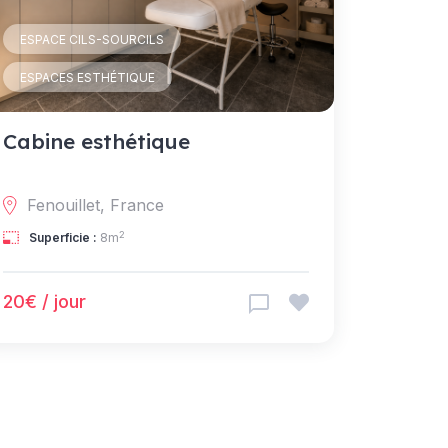
ESPACE CILS-SOURCILS
ESPACES ESTHÉTIQUE
Cabine esthétique
Fenouillet, France
2
Superficie :
8m
20€ / jour