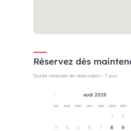
Réservez dès mainten
Durée minimale de réservation : 1 jour
août
lun
mar
mer
jeu
ven
sam
dim
1
2
3
4
5
6
7
8
9