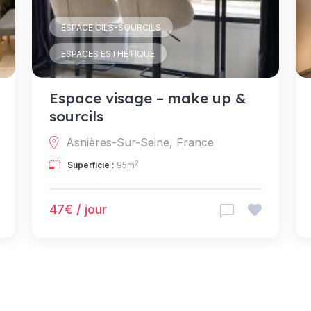
ESPACE CILS-SOURCILS
ESPACES ESTHÉTIQUE
Espace visage – make up &
sourcils
Asnières-Sur-Seine, France
2
Superficie :
95m
47€ / jour