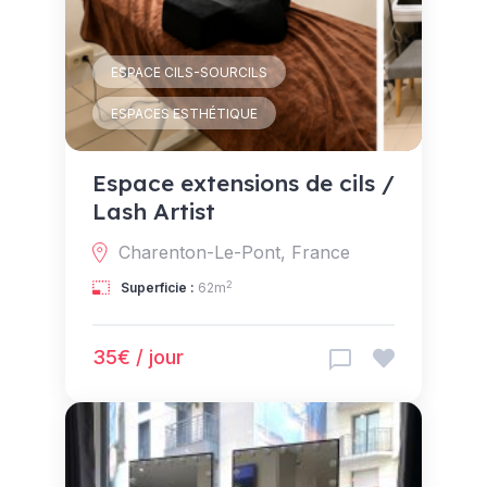
ESPACE CILS-SOURCILS
ESPACES ESTHÉTIQUE
Espace extensions de cils /
Lash Artist
Charenton-Le-Pont, France
2
Superficie :
62m
35€ / jour