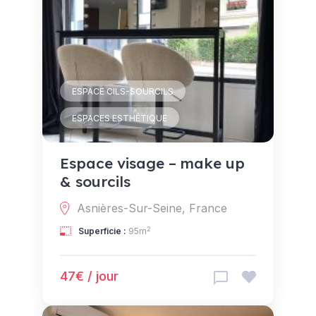
ESPACE CILS-SOURCILS
ESPACES ESTHÉTIQUE
Espace visage – make up
& sourcils
Asnières-Sur-Seine, France
2
Superficie :
95m
47€ / jour