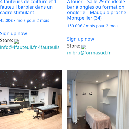
4 fauteuils de coiffure et 1
À louer – Salle 29 m² idéale
fauteuil barbier dans un
bar à ongles ou formation
cadre stimulant
onglerie – Mauguio proche
Montpellier (34)
45.00
€
/ mois pour 2 mois
150.00
€
/ mois pour 2 mois
Sign up now
Sign up now
Store:
Store:
info@4fauteuil.fr 4fauteuils
m.bru@formasud.fr