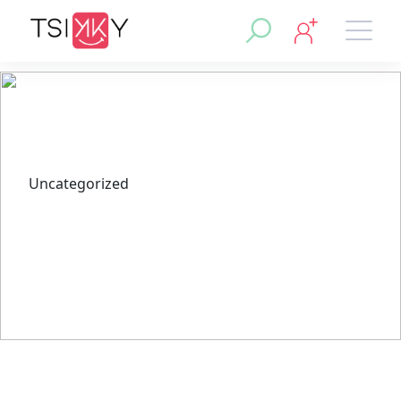
Uncategorized
Mostbet Kazinosunun VIP
Proqramı və Mükafatları:
Dəqiq Bir Baxış