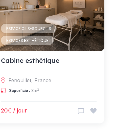
ESPACE CILS-SOURCILS
ESPACES ESTHÉTIQUE
Cabine esthétique
Fenouillet, France
2
Superficie :
8m
20€ / jour