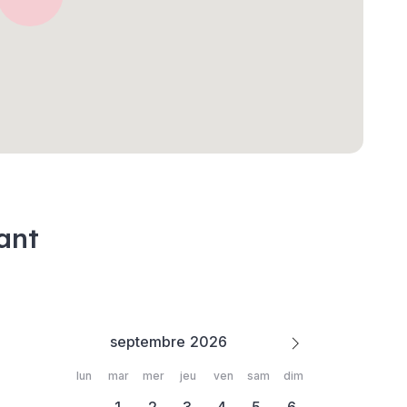
ant
septembre
lun
mar
mer
jeu
ven
sam
dim
1
2
3
4
5
6