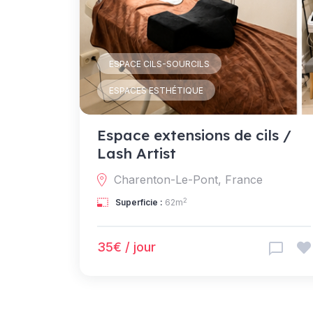
ESPACE CILS-SOURCILS
ESPACES ESTHÉTIQUE
Espace extensions de cils /
Lash Artist
Charenton-Le-Pont, France
2
Superficie :
62m
35€ / jour