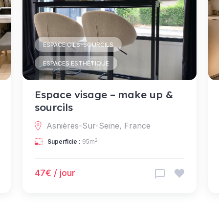
ESPACE CILS-SOURCILS
ESPACES ESTHÉTIQUE
Espace visage – make up &
sourcils
Asnières-Sur-Seine, France
2
Superficie :
95m
47€ / jour