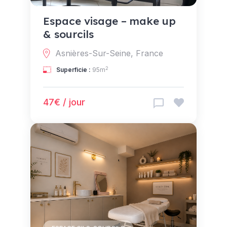
Espace visage – make up
& sourcils
Asnières-Sur-Seine, France
2
Superficie :
95m
47€ / jour