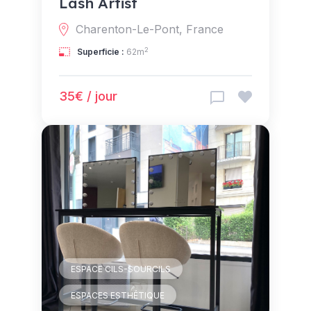
Lash Artist
Charenton-Le-Pont, France
2
Superficie :
62m
35€ / jour
ESPACE CILS-SOURCILS
ESPACES ESTHÉTIQUE