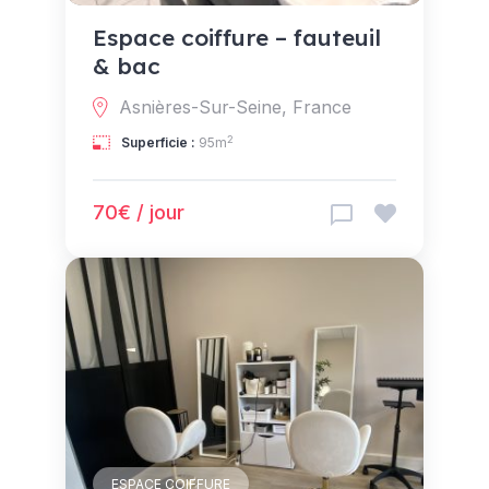
Espace coiffure – fauteuil
& bac
Asnières-Sur-Seine, France
2
Superficie :
95m
70€ / jour
ESPACE COIFFURE