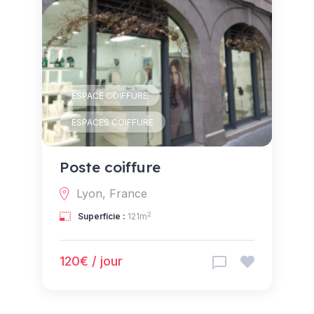
ESPACE COIFFURE
ESPACES COIFFURE
Poste coiffure
Lyon, France
2
Superficie :
121m
120€ / jour