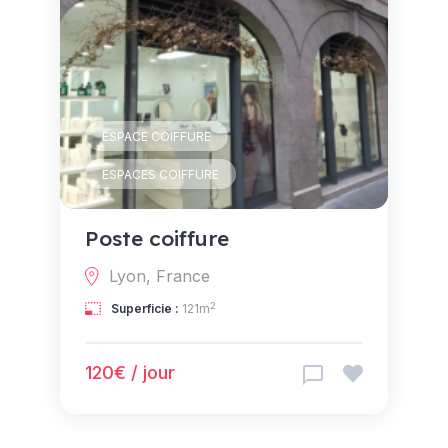
ESPACE COIFFURE
ESPACES COIFFURE
Poste coiffure
Lyon, France
2
Superficie :
121m
120€ / jour