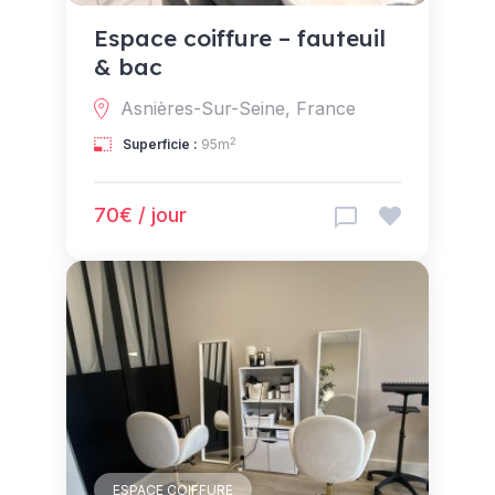
Espace coiffure – fauteuil
& bac
Asnières-Sur-Seine, France
2
Superficie :
95m
70€ / jour
ESPACE COIFFURE