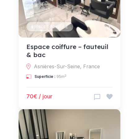
ESPACES COIFFURE
Espace coiffure – fauteuil
& bac
Asnières-Sur-Seine, France
2
Superficie :
95m
70€ / jour