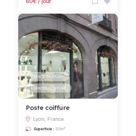
60€ / jour
ESPACE COIFFURE
ESPACES COIFFURE
Poste coiffure
Lyon, France
2
Superficie :
121m