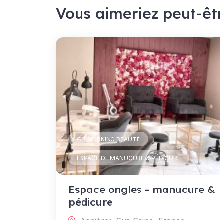
Vous aimeriez peut-êt
COWORKING BEAUTÉ
ESPACE DE MANUCURE & PÉDICURE
Espace ongles – manucure &
pédicure