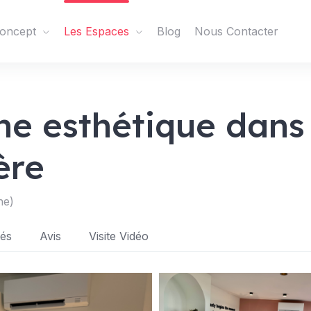
oncept
Les Espaces
Blog
Nous Contacter
e esthétique dans 
ère
he)
tés
Avis
Visite Vidéo