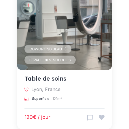
COWORKING BEAUTÉ
ESPACE CILS-SOURCILS
Table de soins
Lyon, France
2
Superficie :
121m
120€ / jour