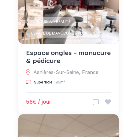
COWORKING BEAUTÉ
ESPACE DE MANUCURE & PÉDICURE
Espace ongles – manucure
& pédicure
Asnières-Sur-Seine, France
2
Superficie :
95m
56€ / jour