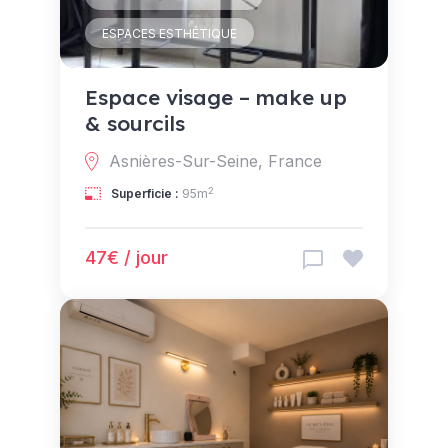
ESPACES ESTHÉTIQUE
Espace visage – make up
& sourcils
Asnières-Sur-Seine, France
2
Superficie :
95m
47€ / jour