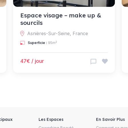
Espace visage – make up &
sourcils
Asnières-Sur-Seine, France
2
Superficie :
95m
47€ / jour
cipaux
Les Espaces
En Savoir Plus
Coworking Beauté
Comment ça mar