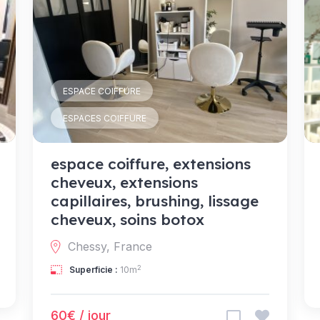
ESPACE COIFFURE
ESPACES COIFFURE
espace coiffure, extensions
cheveux, extensions
capillaires, brushing, lissage
cheveux, soins botox
Chessy, France
2
Superficie :
10m
60€ / jour