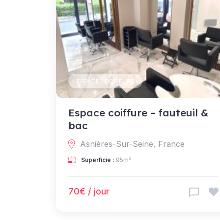
ESPACES COIFFURE
Espace coiffure – fauteuil &
bac
Asnières-Sur-Seine, France
2
Superficie :
95m
70€ / jour