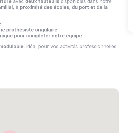
ffure
avec
deux fauteuils
disponibles dans notre
milial
, à
proximité des écoles, du port et de la
e
ne prothésiste ongulaire
ique pour compléter notre équipe
 modulable
, idéal pour vos activités professionnelles.