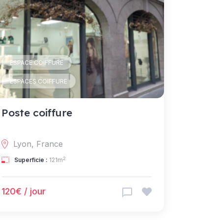
ESPACE COIFFURE
ESPACES COIFFURE
Poste coiffure
Lyon, France
2
Superficie :
121m
120€ / jour