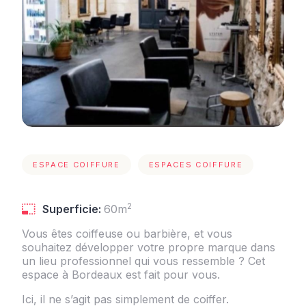
ESPACE COIFFURE
ESPACES COIFFURE
2
Superficie:
60m
Vous êtes coiffeuse ou barbière, et vous
souhaitez développer votre propre marque dans
un lieu professionnel qui vous ressemble ? Cet
espace à Bordeaux est fait pour vous.
Ici, il ne s’agit pas simplement de coiffer.