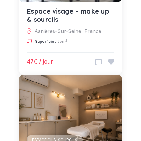
Espace visage – make up
& sourcils
Asnières-Sur-Seine, France
2
Superficie :
95m
47€ / jour
ESPACE CILS-SOURCILS