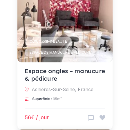
COWORKING BEAUTÉ
ESPACE DE MANUCURE & PÉDICURE
Espace ongles – manucure
& pédicure
Asnières-Sur-Seine, France
2
Superficie :
95m
56€ / jour