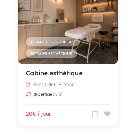
ESPACE CILS-SOURCILS
ESPACES ESTHÉTIQUE
Cabine esthétique
Fenouillet, France
2
Superficie :
8m
20€ / jour