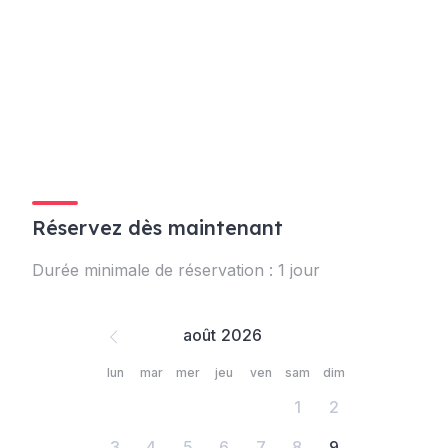
Réservez dès maintenant
Durée minimale de réservation : 1 jour
août
lun
mar
mer
jeu
ven
sam
dim
1
2
3
4
5
6
7
8
9