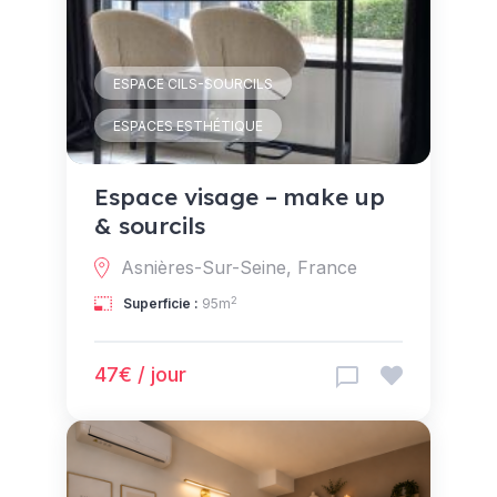
ESPACE CILS-SOURCILS
ESPACES ESTHÉTIQUE
Espace visage – make up
& sourcils
Asnières-Sur-Seine, France
2
Superficie :
95m
47€ / jour