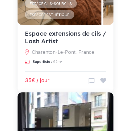
ESPACE CILS-SOURCILS
ESPACES ESTHÉTIQUE
Espace extensions de cils /
Lash Artist
Charenton-Le-Pont, France
2
Superficie :
62m
35€ / jour