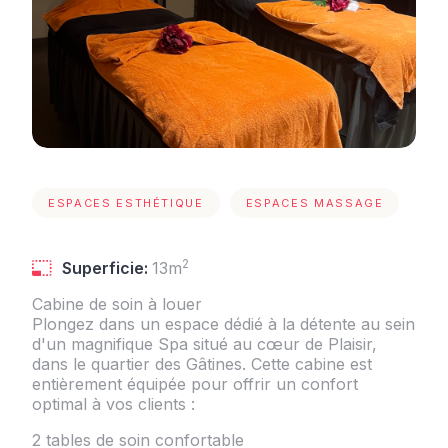
ESPACES ESTHÉTIQUE
ESPACES MASSAGE
2
Superficie:
13m
Cabine de soin à louer
Plongez dans un espace dédié à la détente au sein
d'un magnifique Spa situé au cœur de Plaisir,
dans le quartier des Gâtines. Cette cabine est
entièrement équipée pour offrir un confort
optimal à vos clients :
2 tables de soin confortable