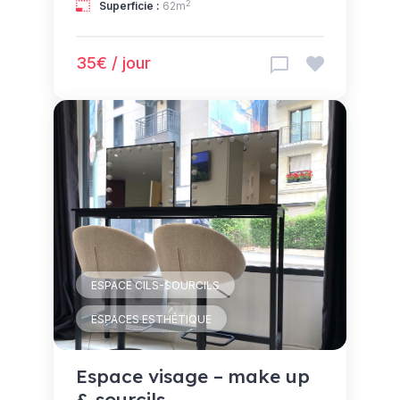
2
Superficie :
62m
35€ / jour
ESPACE CILS-SOURCILS
ESPACES ESTHÉTIQUE
Espace visage – make up
& sourcils