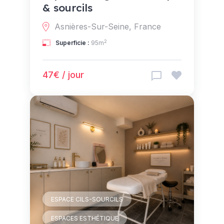
& sourcils
Asnières-Sur-Seine, France
2
Superficie :
95m
47€ / jour
ESPACE CILS-SOURCILS
ESPACES ESTHÉTIQUE