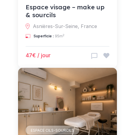
Espace visage – make up
& sourcils
Asnières-Sur-Seine, France
2
Superficie :
95m
47€ / jour
ESPACE CILS-SOURCILS