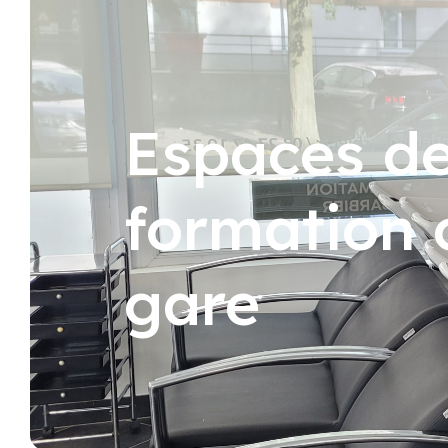
Espaces de
formation 
gare