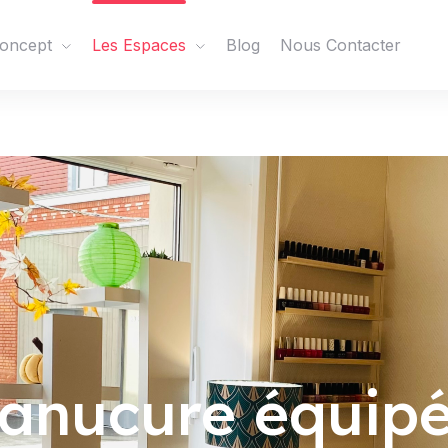
ce
oncept
Les Espaces
Blog
Nous Contacter
manucure équip