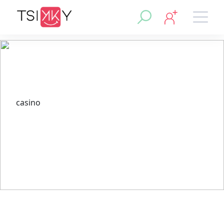
casino
Czy można odmówić bonusów
w kasynie Vox dla lepszych
warunków?