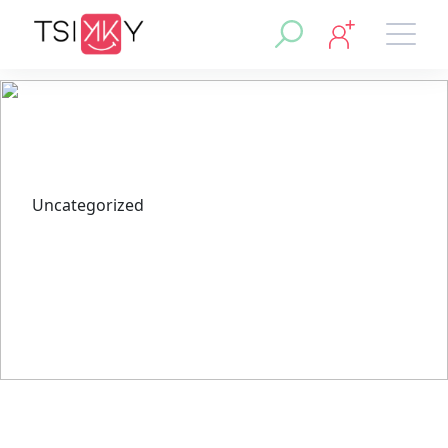
Uncategorized
Czemu darmowe spiny w
Mostbet to doskonała okazja
na wygrane w zimie?